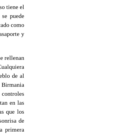
so tiene el
a se puede
ocado como
asaporte y
e rellenan
Cualquiera
eblo de al
n Birmania
 controles
tan en las
as que los
sonrisa de
sa primera