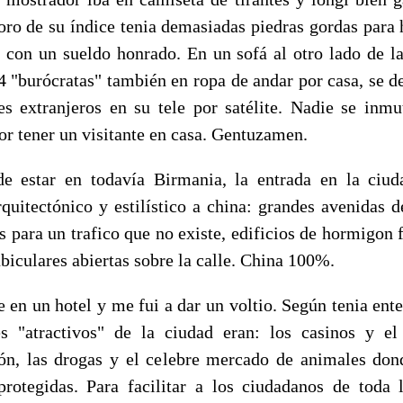
 oro de su índice tenia demasiadas piedras gordas para 
con un sueldo honrado. En un sofá al otro lado de la
 4 "burócratas" también en ropa de andar por casa, se d
es extranjeros en su tele por satélite. Nadie se inm
r tener un visitante en casa. Gentuzamen.
e estar en todavía Birmania, la entrada en la ciu
rquitectónico y estilístico a china: grandes avenidas 
s para un trafico que no existe, edificios de hormigon f
biculares abiertas sobre la calle. China 100%.
e en un hotel y me fui a dar un voltio. Según tenia ente
es "atractivos" de la ciudad eran: los casinos y el
ión, las drogas y el celebre mercado de animales do
protegidas. Para facilitar a los ciudadanos de toda