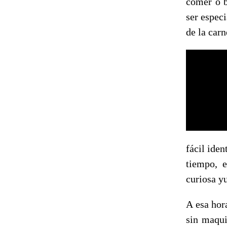
comer o b
ser espec
de la carn
fácil iden
tiempo, e
curiosa y
A esa hor
sin maqui