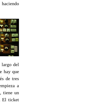
" haciendo
 largo del
de hay que
és de tres
 empieza a
, tiene un
 El ticket