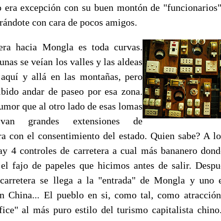
o era excepción con su buen montón de "funcionarios
rándote con cara de pocos amigos.
tera hacia Mongla es toda curvas.
nas se veían los valles y las aldeas
 aquí y allá en las montañas, pero
ibido andar de paseo por esa zona.
rumor que al otro lado de esas lomas
ivan grandes extensiones de
a con el consentimiento del estado. Quien sabe? A lo
y 4 controles de carretera a cual más bananero don
 el fajo de papeles que hicimos antes de salir. Despu
carretera se llega a la "entrada" de Mongla y uno
en China... El pueblo en si, como tal, como atracción
ffice" al más puro estilo del turismo capitalista chino.