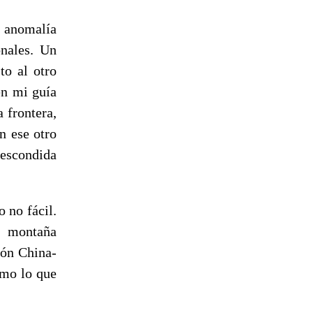
nomalía
onales. Un
to al otro
en mi guía
 frontera,
n ese otro
 escondida
 no fácil.
 montaña
ión China-
omo lo que