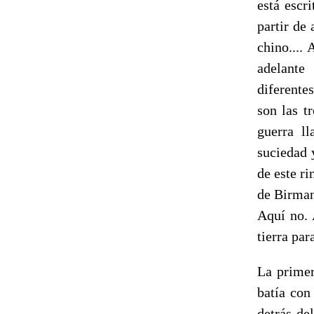
está escr
partir de
chino....
adelante
diferente
son las t
guerra l
suciedad 
de este r
de Birman
Aquí no. 
tierra pa
La primer
batía con
detrás de