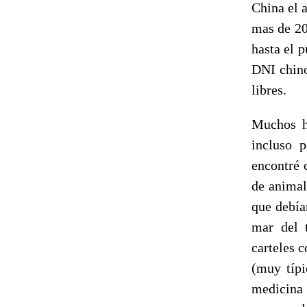
China el a
mas de 20
hasta el p
DNI chino
libres.
Muchos ho
incluso 
encontré 
de animali
que debía
mar del 
carteles c
(muy típi
medicina 