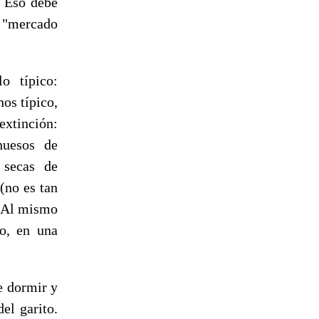
. Eso debe
o "mercado
o típico:
nos típico,
tinción:
huesos de
 secas de
(no es tan
.. Al mismo
do, en una
e dormir y
el garito.