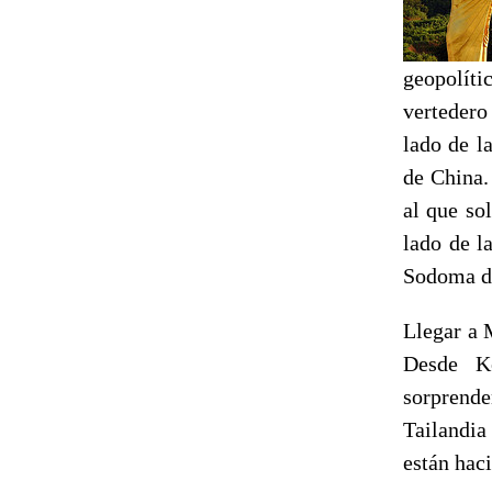
geopolíti
vertedero
lado de l
de China.
al que so
lado de l
Sodoma de
Llegar a 
Desde K
sorprende
Tailandia
están hac