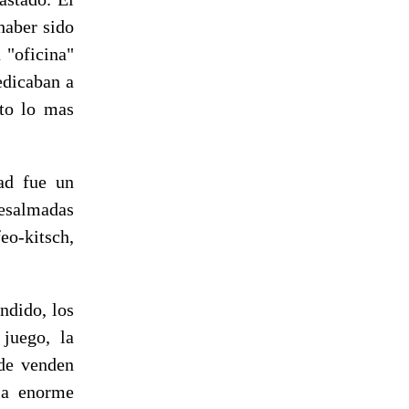
haber sido
 "oficina"
edicaban a
uto lo mas
dad fue un
desalmadas
eo-kitsch,
ndido, los
 juego, la
nde venden
 la enorme