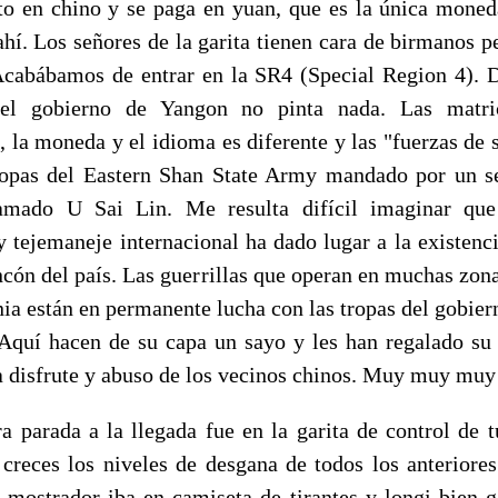
ito en chino y se paga en yuan, que es la única moned
 ahí. Los señores de la garita tienen cara de birmanos p
 Acabábamos de entrar en la SR4 (Special Region 4). 
 el gobierno de Yangon no pinta nada. Las matri
s, la moneda y el idioma es diferente y las "fuerzas de 
ropas del Eastern Shan State Army mandado por un s
lamado U Sai Lin. Me resulta difícil imaginar que
y tejemaneje internacional ha dado lugar a la existenci
incón del país. Las guerrillas que operan en muchas zon
ia están en permanente lucha con las tropas del gobiern
Aquí hacen de su capa un sayo y les han regalado su 
ra disfrute y abuso de los vecinos chinos. Muy muy muy
a parada a la llegada fue en la garita de control de t
 creces los niveles de desgana de todos los anteriores
l mostrador iba en camiseta de tirantes y longi bien g