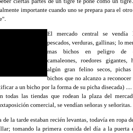
eber ciertas partes de un tigre te pone como un tigre
ialmente importante cuando uno se prepara para el otr
e".
El mercado central se vendía l
pescados, verduras, gallinas; lo me
mas bichos en peligro de ex
camaleones, roedores gigantes, 
algún gran felino secos, pichas
bichos que no alcanzo a reconocer 
tificar a un bicho por la forma de su picha disecada) ..
n todas las tiendas que rodean la plaza del merca
uxtaposición comercial, se vendían señoras y señoritas.
a de la tarde estaban recién levantas, todavía en ropa d
llar; tomando la primera comida del día a la puerta d