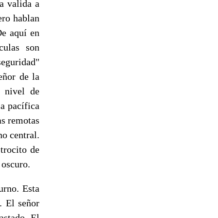
a valida a
ero hablan
De aquí en
culas son
seguridad"
eñor de la
 nivel de
a pacífica
as remotas
o central.
trocito de
 oscuro.
urno. Esta
. El señor
astado. El