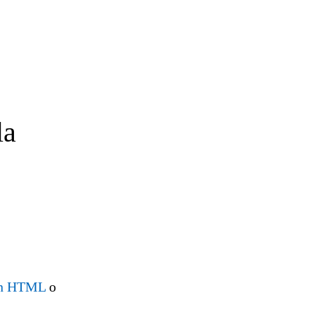
la
 en HTML
o