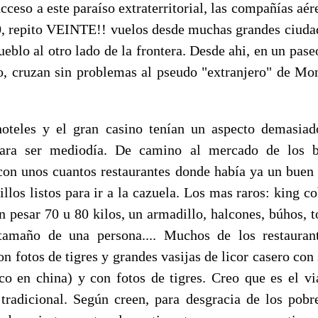
cceso a este paraíso extraterritorial, las compañías aé
, repito VEINTE!! vuelos desde muchas grandes ciuda
ueblo al otro lado de la frontera. Desde ahi, en un pase
, cruzan sin problemas al pseudo "extranjero" de Mo
teles y el gran casino tenían un aspecto demasiad
para ser mediodía. De camino al mercado de los 
con unos cuantos restaurantes donde había ya un buen 
llos listos para ir a la cazuela. Los mas raros: king c
n pesar 70 u 80 kilos, un armadillo, halcones, búhos, t
tamaño de una persona.... Muchos de los restaurant
on fotos de tigres y grandes vasijas de licor casero con
co en china) y con fotos de tigres. Creo que es el vi
tradicional. Según creen, para desgracia de los pobre