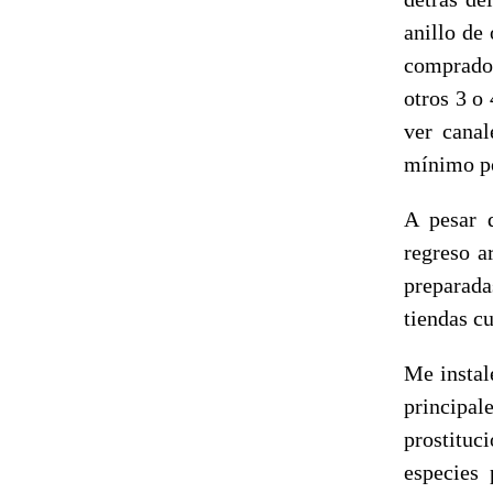
anillo de
comprado 
otros 3 o
ver canal
mínimo po
A pesar d
regreso a
preparada
tiendas cu
Me instal
principal
prostituc
especies 