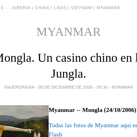
 - - SIBERIA | CHINA | LAOS | VIETNAM | MYANMAR
MYANMAR
ongla. Un casino chino en 
Jungla.
VIAJEPORASIA -
08 DE DICIEMBRE DE 2006 - 09:36
-
MYANMAR
Myanmar -- Mongla (24/10/2006)
Todas las fotos de Myanmar aqui
Flash