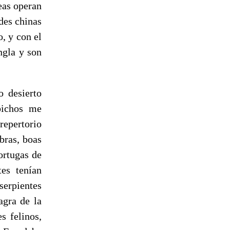
reas operan
des chinas
o, y con el
ngla y son
o desierto
bichos me
repertorio
obras, boas
ortugas de
es tenían
 serpientes
agra de la
s felinos,