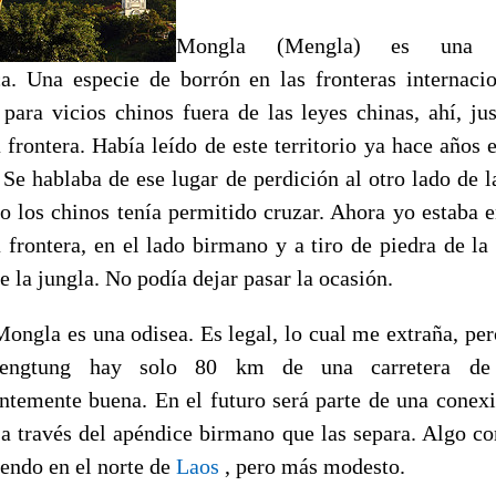
Mongla (Mengla) es una a
ca. Una especie de borrón en las fronteras internaci
 para vicios chinos fuera de las leyes chinas, ahí, jus
a frontera. Había leído de este territorio ya hace años 
 Se hablaba de ese lugar de perdición al otro lado de la
lo los chinos tenía permitido cruzar. Ahora yo estaba e
a frontera, en el lado birmano y a tiro de piedra de la
 la jungla. No podía dejar pasar la ocasión.
Mongla es una odisea. Es legal, lo cual me extraña, pero
engtung hay solo 80 km de una carretera de
ntemente buena. En el futuro será parte de una conex
 a través del apéndice birmano que las separa. Algo c
iendo en el norte de
Laos
, pero más modesto.