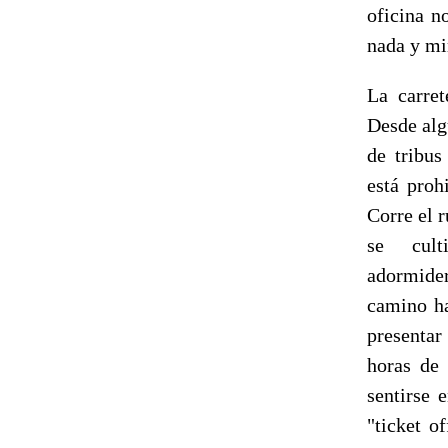
oficina n
nada y mi
La carre
Desde algu
de tribus
está proh
Corre el 
se cult
adormider
camino ha
presentar
horas de 
sentirse 
"ticket o