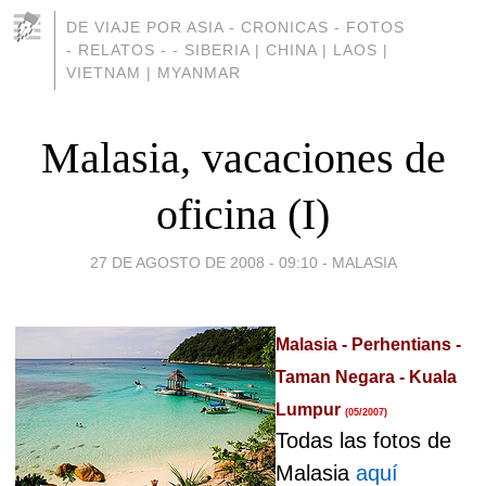
DE VIAJE POR ASIA - CRONICAS - FOTOS
- RELATOS - - SIBERIA | CHINA | LAOS |
VIETNAM | MYANMAR
Malasia, vacaciones de
oficina (I)
27 DE AGOSTO DE 2008 - 09:10
-
MALASIA
Malasia - Perhentians -
Taman Negara - Kuala
Lumpur
(05/2007)
Todas las fotos de
Malasia
aquí